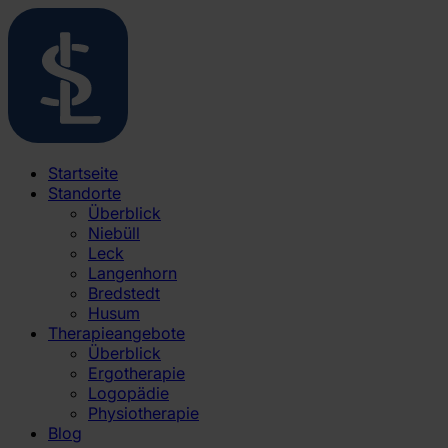
Startseite
Standorte
Überblick
Niebüll
Leck
Langenhorn
Bredstedt
Husum
Therapieangebote
Überblick
Ergotherapie
Logopädie
Physiotherapie
Blog