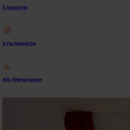
5 Standorte
in der Region
3 Fachbereiche
unter einem Dach
Alle Altersgruppen
von Babys bis Senioren