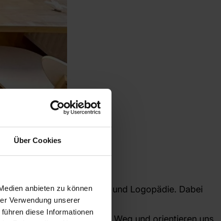
Über Cookies
 Medien anbieten zu können
hysiotherapie, Ergotherapie und Logopädie. Dabei
ät nachhaltig zu fördern.
hrer Verwendung unserer
 führen diese Informationen
 Schritt für Schritt auf Ihrem Weg und orientieren uns