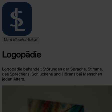
Menü öffnen/schließen
Startseite
Standorte
Logopädie
Überblick
Niebüll
Leck
Langenhorn
Logopädie behandelt Störungen der Sprache, Stimme,
Bredstedt
des Sprechens, Schluckens und Hörens bei Menschen
Husum
jeden Alters.
Therapieangebote
Überblick
Ergotherapie
Logopädie
Physiotherapie
Blog