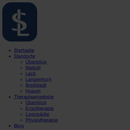
Startseite
Standorte
Überblick
Niebüll
Leck
Langenhorn
Bredstedt
Husum
Therapieangebote
Überblick
Ergotherapie
Logopädie
Physiotherapie
Blog