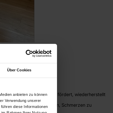
Über Cookies
 des menschlichen Körpers fördert, wiederherstellt
 Medien anbieten zu können
hrer Verwendung unserer
erwahrnehmung zu verbessern, Schmerzen zu
 führen diese Informationen
ie im Rahmen Ihrer Nutzung