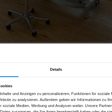
Details
Cookies
Fachgebiet, das die Bewegungs- und Funktionsfähigkeit
nhalte und Anzeigen zu personalisieren, Funktionen für soziale
Website zu analysieren. Außerdem geben wir Informationen zu I
rauf abzielen, Bewegung, Körperfunktionen und Körp
r soziale Medien, Werbung und Analysen weiter. Unsere Partner
erstützen.
 Daten zusammen, die Sie ihnen bereitgestellt haben oder die s