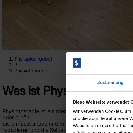
Therapieangebot
Physiotherapie
Zustimmung
Was ist Physiotherapie?
Diese Webseite verwendet 
Physiotherapie ist ein medizinisch-therapeutisches 
Wir verwenden Cookies, um I
oder erhält.
und die Zugriffe auf unsere 
Sie umfasst aktive und passive Maßnahmen, die da
Website an unsere Partner fü
reduzieren und die Selbstständigkeit im Alltag zu unt
möglicherweise mit weiteren