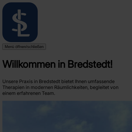
Menü öffnen/schließen
Startseite
Standorte
Willkommen in Bredstedt!
Überblick
Niebüll
Leck
Langenhorn
Unsere Praxis in Bredstedt bietet Ihnen umfassende
Bredstedt
Therapien in modernen Räumlichkeiten, begleitet von
Husum
einem erfahrenen Team.
Therapieangebote
Überblick
Ergotherapie
Logopädie
Physiotherapie
Blog