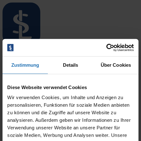
Menü öffnen/schließen
Startseite
Standorte
Autor:
CODINIT
Zustimmung
Details
Über Cookies
Überblick
Niebüll
Leck
Sorry, no results were found.
Langenhorn
Diese Webseite verwendet Cookies
Search for:
Search
Bredstedt
Wir verwenden Cookies, um Inhalte und Anzeigen zu
Husum
Therapieangebote
personalisieren, Funktionen für soziale Medien anbieten
Überblick
zu können und die Zugriffe auf unsere Website zu
Ergotherapie
analysieren. Außerdem geben wir Informationen zu Ihrer
Logopädie
Verwendung unserer Website an unsere Partner für
Physiotherapie
soziale Medien, Werbung und Analysen weiter. Unsere
Blog