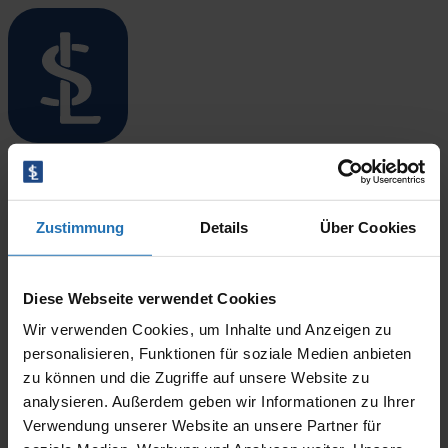
Menü öffnen/schließen
Startseite
Standorte
Jule Flor
Überblick
Zustimmung
Details
Über Cookies
Niebüll
Leck
Langenhorn
5. Mai 2026
Bredstedt
Diese Webseite verwendet Cookies
By
Sönke Lorenz
Husum
Wir verwenden Cookies, um Inhalte und Anzeigen zu
Therapieangebote
Überblick
personalisieren, Funktionen für soziale Medien anbieten
Ergotherapie
zu können und die Zugriffe auf unsere Website zu
Logopädie
analysieren. Außerdem geben wir Informationen zu Ihrer
Physiotherapie
Verwendung unserer Website an unsere Partner für
Blog