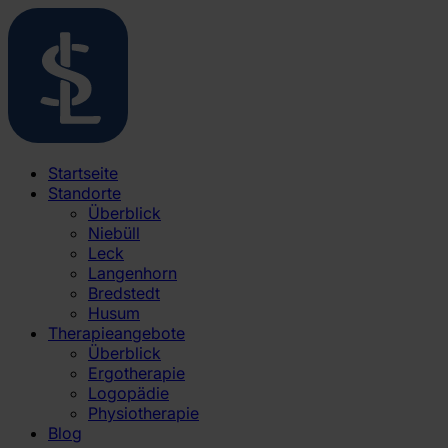
Startseite
Standorte
Überblick
Niebüll
Leck
Langenhorn
Bredstedt
Husum
Therapieangebote
Überblick
Ergotherapie
Logopädie
Physiotherapie
Blog