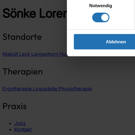
Notwendig
Sönke Lorenz & Team
Standorte
Ablehnen
Niebüll
Leck
Langenhorn
Husum
Bredstedt
Therapien
Ergotherapie
Logopädie
Physiotherapie
Praxis
Jobs
Kontakt