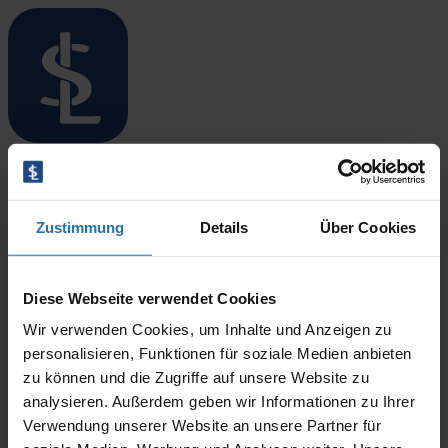
Menü öffnen/schließen
Startseite
Standorte
Sarah Bußmann
Überblick
Zustimmung
Details
Über Cookies
Niebüll
Leck
Langenhorn
17. März 2026
Bredstedt
Diese Webseite verwendet Cookies
By
CODINIT
Husum
Wir verwenden Cookies, um Inhalte und Anzeigen zu
Therapieangebote
Überblick
personalisieren, Funktionen für soziale Medien anbieten
Ergotherapie
zu können und die Zugriffe auf unsere Website zu
Logopädie
analysieren. Außerdem geben wir Informationen zu Ihrer
Physiotherapie
Verwendung unserer Website an unsere Partner für
Blog