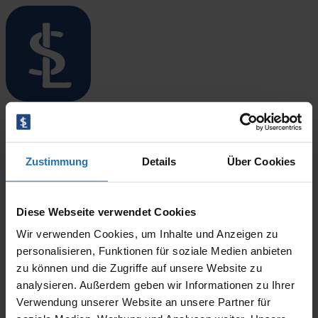
Menü öffnen/schließen
Startseite
Standorte
Susanne Hoffmann
Überblick
Zustimmung
Details
Über Cookies
Niebüll
Leck
Langenhorn
17. März 2026
Bredstedt
Diese Webseite verwendet Cookies
By
CODINIT
Husum
Wir verwenden Cookies, um Inhalte und Anzeigen zu
Therapieangebote
Überblick
personalisieren, Funktionen für soziale Medien anbieten
Ergotherapie
zu können und die Zugriffe auf unsere Website zu
Logopädie
analysieren. Außerdem geben wir Informationen zu Ihrer
Physiotherapie
Verwendung unserer Website an unsere Partner für
Blog