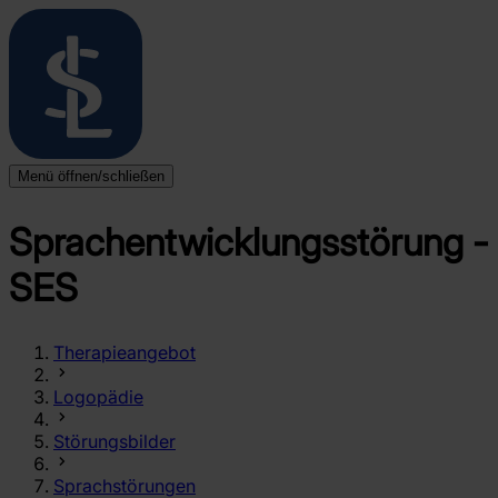
Menü öffnen/schließen
Startseite
Standorte
Sprachentwicklungsstörung -
Überblick
Niebüll
SES
Leck
Langenhorn
Bredstedt
Husum
Therapieangebot
Therapieangebote
Überblick
Logopädie
Ergotherapie
Logopädie
Störungsbilder
Physiotherapie
Blog
Sprachstörungen