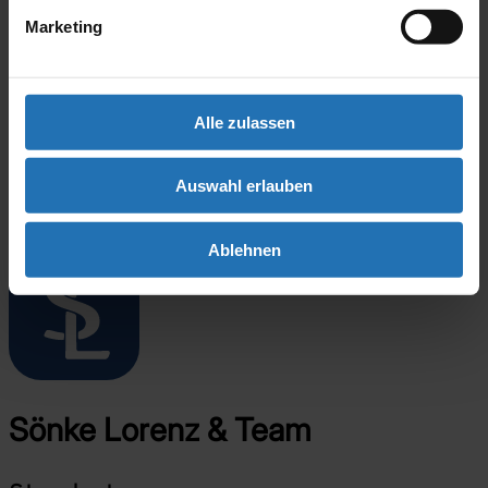
Marketing
Therapie
Dannenbauer
Alle zulassen
Zollinger,
www.logopaedie.ch
Kon Lab (Zvi Penner)
Siegmüller & Kauschke
Auswahl erlauben
„INSEL-Therapie“
Ablehnen
Sönke Lorenz & Team