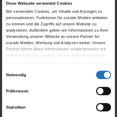
auditiven Wahrnehmungsstörungen
Diese Webseite verwendet Cookies
Aussprachestörungen (phonetisch,
Wir verwenden Cookies, um Inhalte und Anzeigen zu
phonologisch)
personalisieren, Funktionen für soziale Medien anbieten
Störungen der phonologischen Bewusstheit
Wortfindungsstörungen, usw.
zu können und die Zugriffe auf unsere Website zu
analysieren. Außerdem geben wir Informationen zu Ihrer
Ursachen
Verwendung unserer Website an unsere Partner für
soziale Medien, Werbung und Analysen weiter. Unsere
Partner führen diese Informationen möglicherweise mit
allgemeine Entwicklungsstörungen
weiteren Daten zusammen, die Sie ihnen bereitgestellt
kann erblich bedingt sein / genetische
haben oder die sie im Rahmen Ihrer Nutzung der Dienste
Disposition (Familiäre Sprachschwäche)
auditive Wahrnehmungsstörungen
gesammelt haben.
Einwilligungsauswahl
geistige/körperliche Behinderungen
Notwendig
Zweisprachigkeit
Präferenzen
mangelnde Anregung oder schlechte
sprachliche Vorbilder
häufige Beeinträchtigungen des Hörens
Statistiken
durch z. B. Mitteohrentzündungen,
Paukenergüsse, …