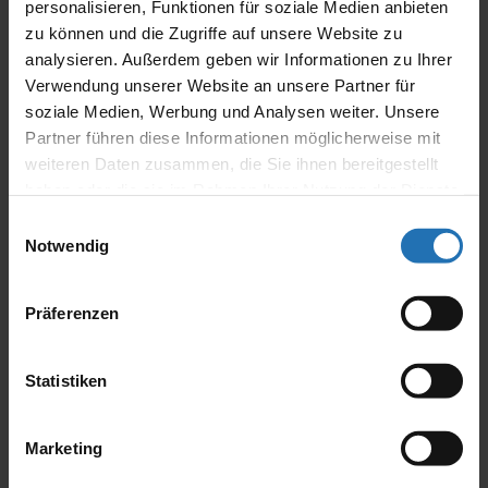
personalisieren, Funktionen für soziale Medien anbieten
zu können und die Zugriffe auf unsere Website zu
Bei einer peripheren Lähmung kommt es zum
analysieren. Außerdem geben wir Informationen zu Ihrer
kompletten Ausfall der mimischen Muskulatur der
rechten oder der linken Gesichtshälfte:
Verwendung unserer Website an unsere Partner für
soziale Medien, Werbung und Analysen weiter. Unsere
Augenbraue hochziehen/zusammenziehen und
Partner führen diese Informationen möglicherweise mit
Stirnrunzeln nicht möglich
weiteren Daten zusammen, die Sie ihnen bereitgestellt
teilweise kann das Auge nicht mehr vollständig
haben oder die sie im Rahmen Ihrer Nutzung der Dienste
geschlossen werden
gesammelt haben.
Nase rümpfen nicht möglich
Einwilligungsauswahl
Mundwinkel hochziehen nicht möglich (kein
Notwendig
kompletter Mundschluss)
Bei einer zentralen Lähmung sind die Stirnäste nicht
Präferenzen
betroffen, d.h. die Stirn kann weiterhin bewegt
werden. Ansonsten zeigen sich die gleichen
Symptome wie bei der peripheren Parese.
Statistiken
Therapieverfahren
Marketing