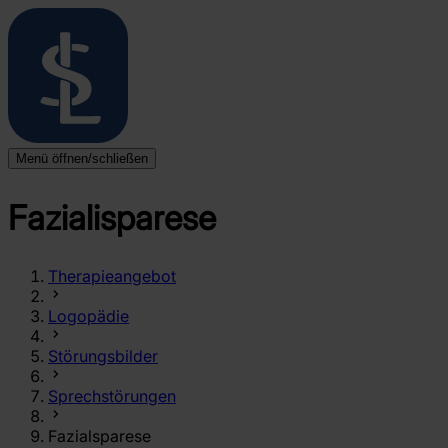
Menü öffnen/schließen
Startseite
Standorte
Fazialisparese
Überblick
Niebüll
Leck
Langenhorn
Therapieangebot
Bredstedt
Husum
Logopädie
Therapieangebote
Überblick
Störungsbilder
Ergotherapie
Logopädie
Sprechstörungen
Physiotherapie
Blog
Fazialsparese