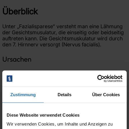
Jobs
Kontakt
Überblick
Unter „Fazialisparese“ versteht man eine Lähmung
der Gesichtsmusulatur, die einseitig oder beidseitig
auftreten kann. Die Gesichtsmuskulatur wird durch
den 7. Hirnnerv versorgt (Nervus facialis).
Ursachen
Tumore
Hirnhautentzündung (Meningitis)
Borreliose (Übertragung durch Zecken)
Verletzungen der Nerven durch Unfälle,
Zustimmung
Details
Über Cookies
Operationen, Schnittverletzungen
Herpes-Viren
Tuberkulose
Diese Webseite verwendet Cookies
Symptome
Wir verwenden Cookies, um Inhalte und Anzeigen zu