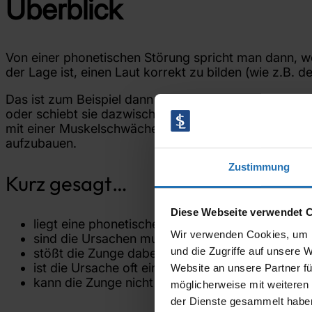
Überblick
Von einer phonetischen Störung spricht man dann, we
der Lage ist, einen Laut korrekt zu bilden (wie z.B. d
Das ist zum Beispiel dann der Fall, wenn das Kind „l
oder schiebt sie dazwischen) oder wenn die Luft beim 
mit einer Muskelschwäche der Zunge zusammen. Die Mu
aufzubauen.
Zustimmung
Kurz gesagt…
Diese Webseite verwendet 
liegt eine phonetische Störung, wenn Laute auf
Wir verwenden Cookies, um I
sind die Ursachen muskuläre Dysfunktionen od
und die Zugriffe auf unsere 
stößt die Zunge dabei gegen die Zähne oder wi
ist die Ursache oft eine Schwäche der Zungenmu
Website an unsere Partner fü
kann die Zunge nicht genug Spannung für die ko
möglicherweise mit weiteren
der Dienste gesammelt habe