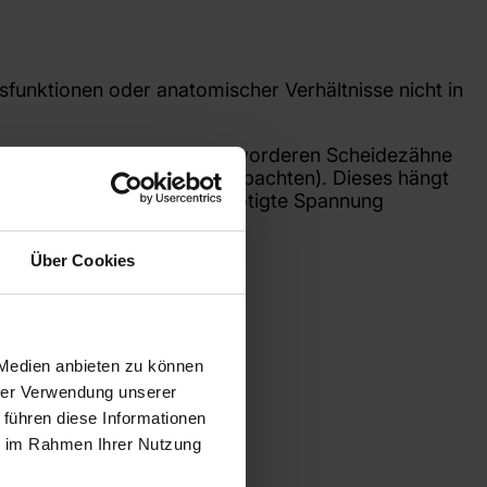
funktionen oder anatomischer Verhältnisse nicht in
Kind mit der Zunge gegen die vorderen Scheidezähne
dung des Lautes /sch/ zu beobachten). Dieses hängt
ür die Bildung des /s/ benötigte Spannung
Über Cookies
ildet werden können.
 Medien anbieten zu können
hrer Verwendung unserer
 führen diese Informationen
ie im Rahmen Ihrer Nutzung