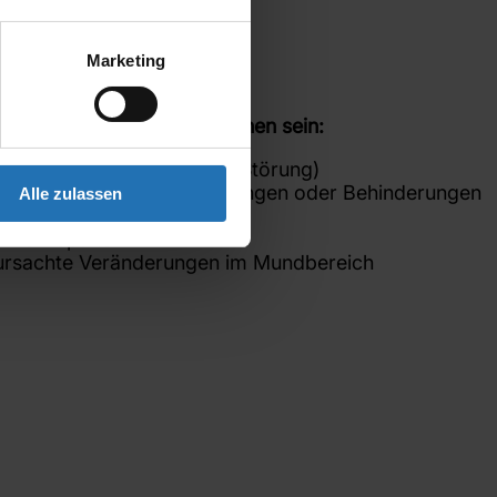
Marketing
 diese Art der Störung können sein:
motorik (Myofunktionelle Störung)
ngen mit Entwicklungsstörungen oder Behinderungen
Alle zulassen
rom)
aumen-Spalten
rursachte Veränderungen im Mundbereich