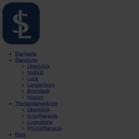
Startseite
Standorte
Überblick
Niebüll
Leck
Langenhorn
Bredstedt
Husum
Therapieangebote
Überblick
Ergotherapie
Logopädie
Physiotherapie
Blog