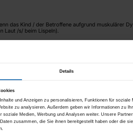
nn das Kind / der Betroffene aufgrund muskulärer Dys
en Laut /s/ beim Lispeln).
ispelt“ (bei der Aussprache des Lautes /s/ stößt das 
Sprechen seitlich (lateral) entweicht (oft bei der Bil
skulatur der Zunge ist nicht „stark“ genug, um die f
Details
Cookies
grund körperlicher Voraussetzungen nicht korrekt geb
nhalte und Anzeigen zu personalisieren, Funktionen für soziale
er anatomische Gegebenheiten.
Website zu analysieren. Außerdem geben wir Informationen zu I
rd zwischen die Zähne geschoben.
skulatur.
r soziale Medien, Werbung und Analysen weiter. Unsere Partner
rrekte Lautbildung aufbauen.
 Daten zusammen, die Sie ihnen bereitgestellt haben oder die s
n.