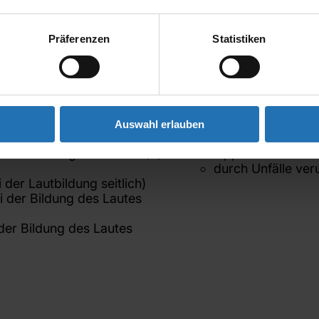
Präferenzen
Statistiken
 im Kindes-, wie auch im
Mögliche Ursachen für
Störung der Mund
bei der Bildung des Lautes
auch in Verbindu
Auswahl erlauben
(z.B. Down-Synd
i der Bildung des Lautes /s/
Lippen-Kiefer-G
durch Unfälle ve
 der Lautbildung seitlich)
ei der Bildung des Lautes
 der Bildung des Lautes