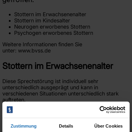
Stottern im Erwachsenenalter
Stottern im Kindesalter
Neurogen erworbenes Stottern
Psychogen erworbenes Stottern
Weitere Informationen finden Sie
unter:
www.bvss.de
Stottern im Erwachsenenalter
Diese Sprechstörung ist individuell sehr
unterschiedlich ausgeprägt und kann in
verschiedenen Situationen unterschiedlich stark
auftreten.
Ein Prozent der gesamten Weltbevölkerung stottert.
Dabei überwiegt der Anteil der Männer deutlich.
Zustimmung
Details
Über Cookies
Stottern ist deutlich von funktionellen