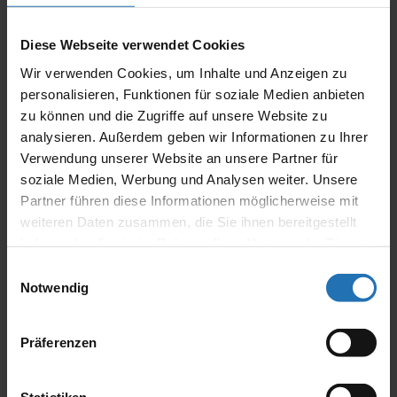
Unflüssigkeiten zu unterscheiden:
Alle kompetenten Sprecher:innen sind einen Teil
Diese Webseite verwendet Cookies
ihrer Sprechzeit unflüssig. Es können Pausen,
Wir verwenden Cookies, um Inhalte und Anzeigen zu
Einschübe, Wortwiederholungen und Korrekturen
personalisieren, Funktionen für soziale Medien anbieten
bereits angefangener Phrasen vorkommen. Diese
zu können und die Zugriffe auf unsere Website zu
Unflüssigkeiten haben einen Nutzen im
kommunikativ-pragmatischen Bereich:
analysieren. Außerdem geben wir Informationen zu Ihrer
Zuhörer:innen erhalten das Signal, dass
Verwendung unserer Website an unsere Partner für
Sprecher:innen seine Äußerung noch nicht beendet
soziale Medien, Werbung und Analysen weiter. Unsere
haben, jedoch den inhaltlichen Fluss unterbrechen,
Partner führen diese Informationen möglicherweise mit
um ihn dann aber gleich wieder fortzusetzen.
weiteren Daten zusammen, die Sie ihnen bereitgestellt
Dieses sind funktionelle oder normale
haben oder die sie im Rahmen Ihrer Nutzung der Dienste
Unflüssigkeiten und keine Stottersymptome.
gesammelt haben.
Einwilligungsauswahl
Therapie:
Notwendig
nach van
Präferenzen
Riper
http://www.Stottermodifikation.de
ggf. in Kombination mit Hypnotherapie