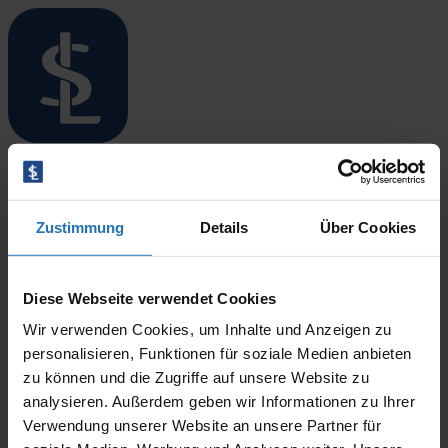
Menü öffnen/schließen
Startseite
Standorte
Alexandra Kloos
Überblick
Zustimmung
Details
Über Cookies
Niebüll
Leck
Langenhorn
17. März 2026
Bredstedt
Diese Webseite verwendet Cookies
By
CODINIT
Husum
Wir verwenden Cookies, um Inhalte und Anzeigen zu
Therapieangebote
Überblick
personalisieren, Funktionen für soziale Medien anbieten
Ergotherapie
zu können und die Zugriffe auf unsere Website zu
Logopädie
analysieren. Außerdem geben wir Informationen zu Ihrer
Physiotherapie
Verwendung unserer Website an unsere Partner für
Blog