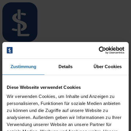
Menü öffnen/schließen
Startseite
Standorte
Benita Katzenberger
Überblick
Zustimmung
Details
Über Cookies
Niebüll
Leck
Langenhorn
17. März 2026
Bredstedt
Diese Webseite verwendet Cookies
By
CODINIT
Husum
Wir verwenden Cookies, um Inhalte und Anzeigen zu
Therapieangebote
Überblick
personalisieren, Funktionen für soziale Medien anbieten
Ergotherapie
zu können und die Zugriffe auf unsere Website zu
Logopädie
analysieren. Außerdem geben wir Informationen zu Ihrer
Physiotherapie
Verwendung unserer Website an unsere Partner für
Blog