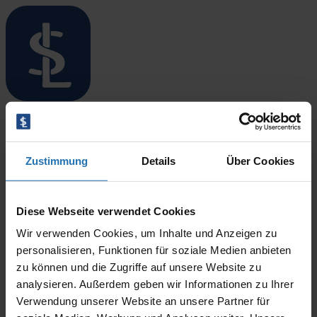
Menü öffnen/schließen
Startseite
Standorte
Bente Bischoff-Methmann
Überblick
Zustimmung
Details
Über Cookies
Niebüll
Leck
Langenhorn
17. März 2026
Bredstedt
Diese Webseite verwendet Cookies
By
CODINIT
Husum
Wir verwenden Cookies, um Inhalte und Anzeigen zu
Therapieangebote
Überblick
personalisieren, Funktionen für soziale Medien anbieten
Ergotherapie
zu können und die Zugriffe auf unsere Website zu
Logopädie
analysieren. Außerdem geben wir Informationen zu Ihrer
Physiotherapie
Verwendung unserer Website an unsere Partner für
Blog