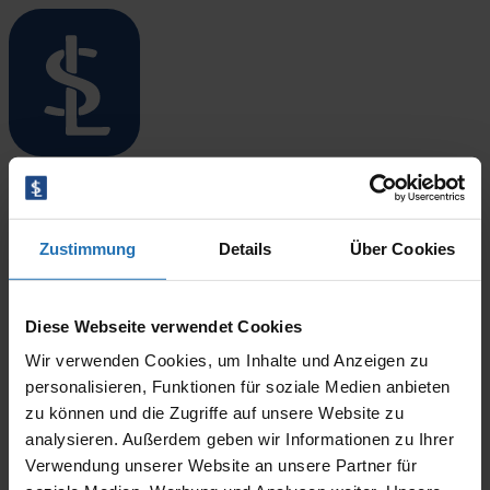
Menü öffnen/schließen
Startseite
Standorte
Lars Dethlefsen
Überblick
Zustimmung
Details
Über Cookies
Niebüll
Leck
Langenhorn
17. März 2026
Bredstedt
Diese Webseite verwendet Cookies
By
CODINIT
Husum
Wir verwenden Cookies, um Inhalte und Anzeigen zu
Therapieangebote
Überblick
personalisieren, Funktionen für soziale Medien anbieten
Ergotherapie
zu können und die Zugriffe auf unsere Website zu
Logopädie
analysieren. Außerdem geben wir Informationen zu Ihrer
Physiotherapie
Verwendung unserer Website an unsere Partner für
Blog