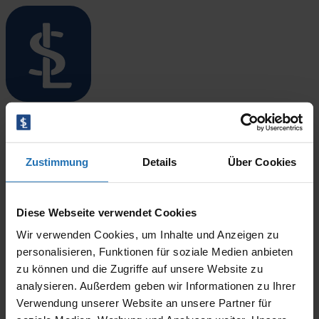
Menü öffnen/schließen
Startseite
Standorte
Marnie Petersen
Überblick
Zustimmung
Details
Über Cookies
Niebüll
Leck
Langenhorn
17. März 2026
Bredstedt
Diese Webseite verwendet Cookies
By
CODINIT
Husum
Wir verwenden Cookies, um Inhalte und Anzeigen zu
Therapieangebote
Überblick
personalisieren, Funktionen für soziale Medien anbieten
Ergotherapie
zu können und die Zugriffe auf unsere Website zu
Logopädie
analysieren. Außerdem geben wir Informationen zu Ihrer
Physiotherapie
Verwendung unserer Website an unsere Partner für
Blog