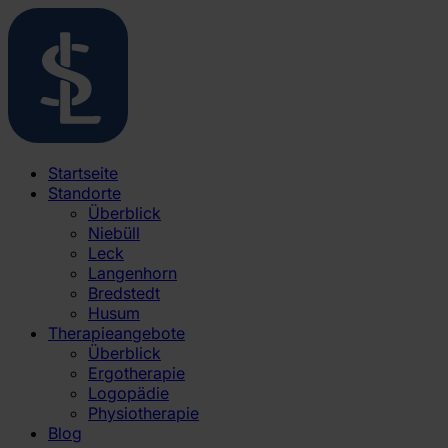
Startseite
Standorte
Überblick
Niebüll
Leck
Langenhorn
Bredstedt
Husum
Therapieangebote
Überblick
Ergotherapie
Logopädie
Physiotherapie
Blog