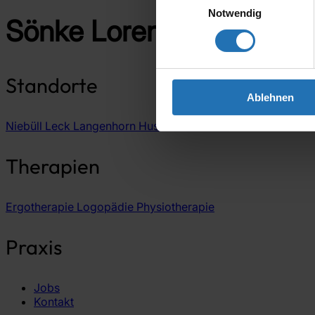
Notwendig
Sönke Lorenz & Team
Standorte
Ablehnen
Niebüll
Leck
Langenhorn
Husum
Bredstedt
Therapien
Ergotherapie
Logopädie
Physiotherapie
Praxis
Jobs
Kontakt